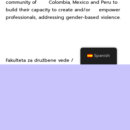
community of Colombia, Mexico and Peru to
build their capacity to create and/or empower
professionals, addressing gender-based violence.
Póngase en contacto con
Spanish
Fakulteta za družbene vede /
Faculty of Social Sciences
Kardeljeva ploščad 5, SI-1000
Ljubljana, Slovenija / Slovenia
http://www.fdv.uni-lj.si