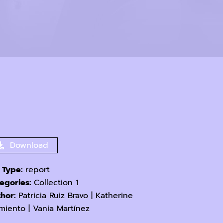
Download
e Type:
report
egories:
Collection 1
thor:
Patricia Ruiz Bravo | Katherine
miento | Vania Martínez