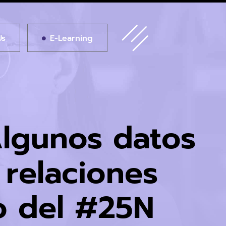
Us
E-Learning
Algunos datos
 relaciones
o del #25N