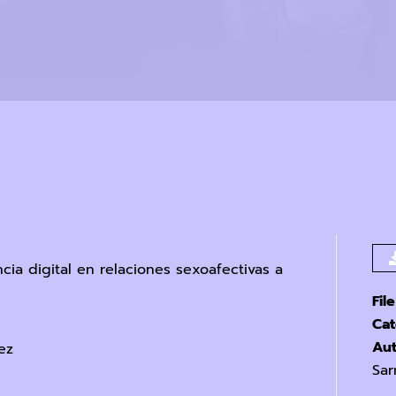
cia digital en relaciones sexoafectivas a
Fil
Cat
Au
ez
Sar